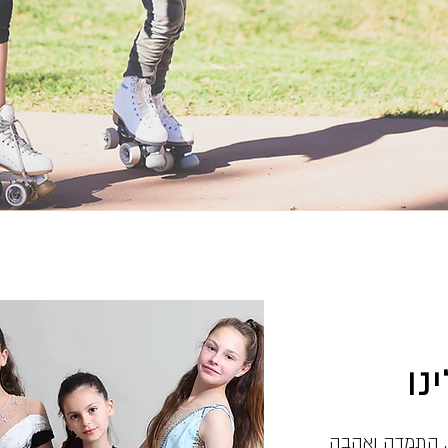
נו
י, התמדה ואהבה